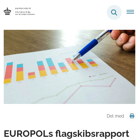
Del med
EUROPOLs flagskibsrapport