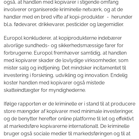
også, at handlen med kopivarer i stigende omfang
involverer organiserede kriminelle netværk, og at de
handler med en bred vifte af kopi-produkter - herunder
bl.a. fødevarer, drikkevarer, pesticider og lægemidler.
Europol konkluderer, at kopiprodukterne indebærer
alvorlige sundheds- og sikkerhedsmæssige farer for
forbrugerne. Europol fremhæver samtidig, at handlen
med kopivarer skader de lovlydige virksomheder, som
mister salg og indtjening. Det mindsker incitamentet til
investering i forskning, udvikling og innovation. Endelig
koster handlen med kopivarer også mistede
skatteindtægter for myndighederne.
Ifølge rapporten er de kriminelle er i stand til at producere
store mængder af kopivarer med minimale investeringer,
og de benytter herefter online platforme til let og effektivt
at markedsføre kopivarerne internationalt. De kriminelle
bruger også sociale medier til markedsføringen og til at