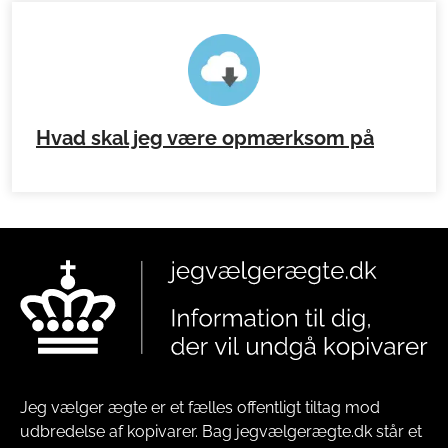
Hvad skal jeg være opmærksom på
Jeg vælger ægte er et fælles offentligt tiltag mod
udbredelse af kopivarer. Bag jegvælgerægte.dk står et