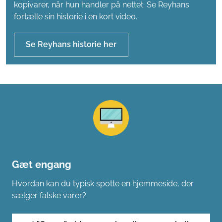
Se Reyhans historie her
Gæt engang
Hvordan kan du typisk spotte en hjemmeside, der
sælger falske varer?
1) ”Om os”-siden mangler eller er mærkelig
og fuld af sprogfejl