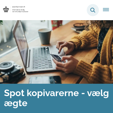
Tager du den ægte vare
med hjem?