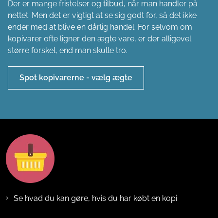
Inden du bliver fristet af at købe billige kopivarer på en
rejse, skal du være opmærksom på, at reglerne for køb
af kopivarer er forskellige fra land til land. Bliv klædt på
til at vælge den ægte vare på ferien.
Vælg den ægte vare på ferien
Se hvad du kan gøre, hvis du har købt en kopi