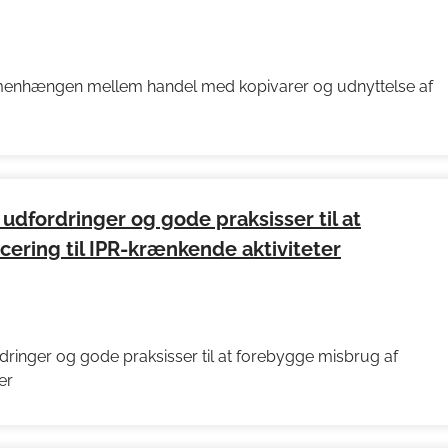
enhængen mellem handel med kopivarer og udnyttelse af
udfordringer og gode praksisser til at
ering til IPR-krænkende aktiviteter
ringer og gode praksisser til at forebygge misbrug af
er