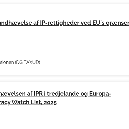
åndhævelse af IP-rettigheder ved EU´s grænse
ssionen (DG TAXUD)
ævelsen af IPR i tredjelande og Europa-
acy Watch List, 2025