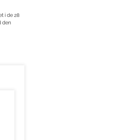
t i de 28
d den