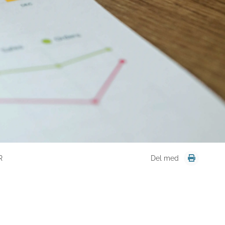
R
Del med