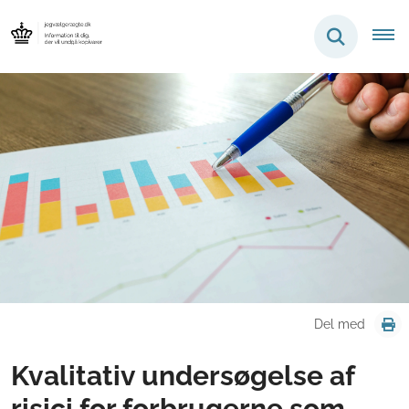
Del med
Kvalitativ undersøgelse af
risici for forbrugerne som