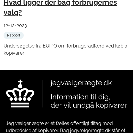
Hvad ligger der bag forbrugernes
valg?
12-12-2023
Rapport
Undersøgelse fra EUIPO om forbrugeradfærd ved køb af
kopivarer
Jeg vælger ægte er et fælles offentligt tiltag mod
udbredelse af kopivarer. Bag jegvælgerægte.dk står et