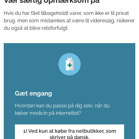
Vær særlig opmærksom på
Hvis du har fået tilbageholdt varer, som ikke er til privat
brug, men som mistænkes at være til videresalg, risikerer
du også at blive retsforfulgt.
Gæt engang
Hvordan kan du passe på dig selv, når du
køber medicin på internettet?
1) Ved kun at købe fra netbutikker, som
skriver på dansk.