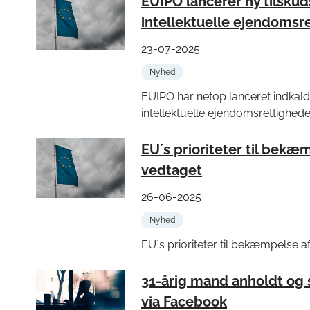
EUIPO lancerer ny tilskud
intellektuelle ejendomsr
23-07-2025
Nyhed
EUIPO har netop lanceret indkalde
intellektuelle ejendomsrettighede
EU´s prioriteter til bekæm
vedtaget
26-06-2025
Nyhed
EU´s prioriteter til bekæmpelse af
31-årig mand anholdt og 
via Facebook