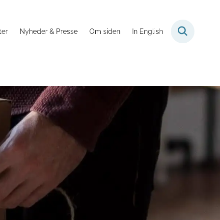
ter
Nyheder & Presse
Om siden
In English