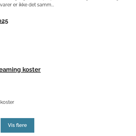
arer er ikke det samm...
025
reaming koster
koster
Vis flere