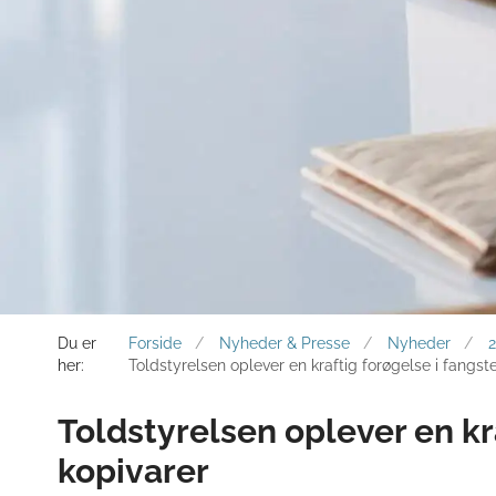
Du er
Forside
Nyheder & Presse
Nyheder
her:
Toldstyrelsen oplever en kraftig forøgelse i fangst
Toldstyrelsen oplever en kra
kopivarer