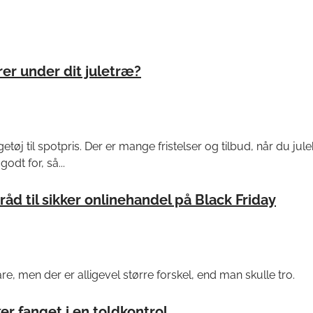
rer under dit juletræ?
etøj til spotpris. Der er mange fristelser og tilbud, når du jul
godt for, så...
råd til sikker onlinehandel på Black Friday
e, men der er alligevel større forskel, end man skulle tro.
r fanget i en toldkontrol