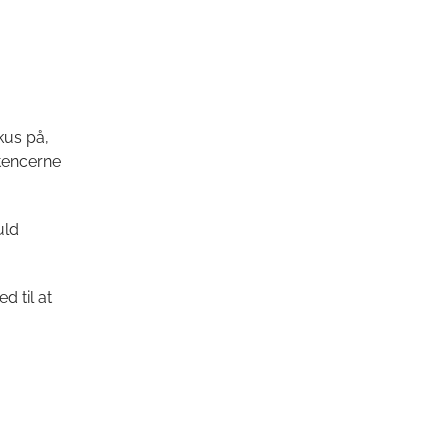
kus på,
tencerne
uld
 til at