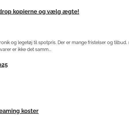
 drop kopierne og vælg ægte!
onik og legetøj til spotpris. Der er mange fristelser og tilbud,
arer er ikke det samm...
025
reaming koster