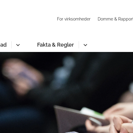
For virksomheder
Domme & Rappor
oad
Fakta & Regler