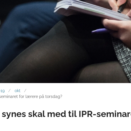
019
okt
seminaret for lærere på torsdag?
synes skal med til IPR-seminar