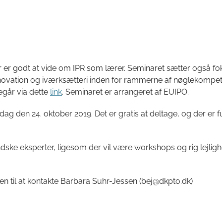
r er godt at vide om IPR som lærer. Seminaret sætter også fo
nnovation og iværksætteri inden for rammerne af nøglekompe
egår via dette
link
. Seminaret er arrangeret af EUIPO.
ag den 24. oktober 2019. Det er gratis at deltage, og der er f
e eksperter, ligesom der vil være workshops og rig lejlighed
 til at kontakte Barbara Suhr-Jessen (bej@dkpto.dk)