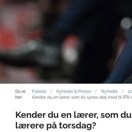
Du er
Forside
Nyheder & Presse
Nyheder
2
her:
Kender du en lærer, som du synes skal med til IPR-
Kender du en lærer, som du 
lærere på torsdag?