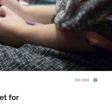
Del med
et for