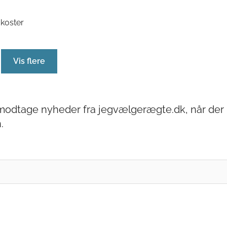
koster
Vis flere
u modtage nyheder fra jegvælgerægte.dk, når der 
.