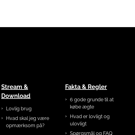
Stream &
Fakta & Regler
Download
6 gode grunde til at
købe ægte
Lovlig brug
Hvad er lovligt og
Hvad skal jeg være
ulovligt
opmærksom på?
Spørgsmål og FAQ