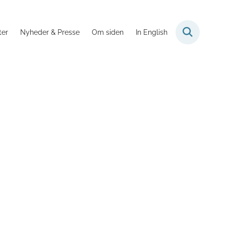
ter
Nyheder & Presse
Om siden
In English