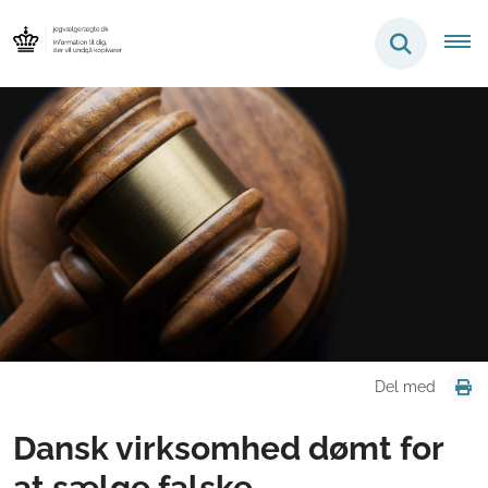
Del med
Dansk virksomhed dømt for
at sælge falske