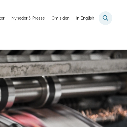
ter
Nyheder & Presse
Om siden
In English