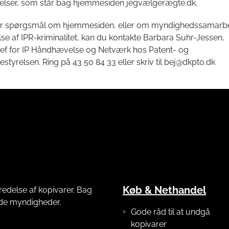
elser, som står bag hjemmesiden jegvælgerægte.dk.
ar spørgsmål om hjemmesiden, eller om myndighedssamarbej
 af IPR-kriminalitet, kan du kontakte Barbara Suhr-Jessen,
hef for IP Håndhævelse og Netværk hos Patent- og
tyrelsen. Ring på 43 50 84 33 eller skriv til bej@dkpto.dk
Køb & Nethandel
redelse af kopivarer. Bag
nde myndigheder.
Gode råd til at undgå
kopivarer