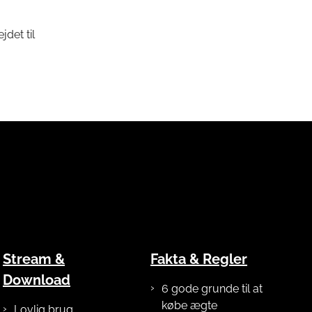
det til
Stream &
Fakta & Regler
Download
6 gode grunde til at
købe ægte
Lovlig brug