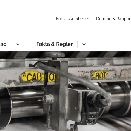
For virksomheder
Domme & Rappor
oad
Fakta & Regler