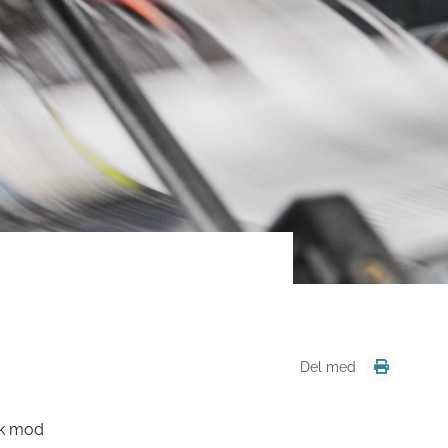
Del med
rk mod