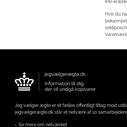
IPR-krænk
Hvis du h
bekæmpelse
sektionsc
Varemærkes
Jeg vælger ægte er et fælles offentligt tiltag mod udb
jegvælgerægte.dk står et netværk af 10 samarbejde
Se mere om netværket